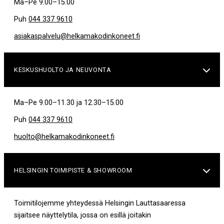
Ma–Pe 9.00–15.00
Puh
044 337 9610
asiakaspalvelu@helkamakodinkoneet.fi
KESKUSHUOLTO JA NEUVONTA

Ma–Pe 9.00–11.30 ja 12.30–15.00
Puh
044 337 9610
huolto@helkamakodinkoneet.fi
HELSINGIN TOIMIPISTE & SHOWROOM

Toimitilojemme yhteydessä Helsingin Lauttasaaressa
sijaitsee näyttelytila, jossa on esillä joitakin