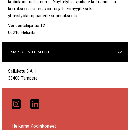
kodinkonemallejamme. Näyttelytila sijaitsee kolmannessa
kerroksessa ja on avoinna jälleenmyyjille sekä
yhteistyökumppaneille sopimuksesta.
Veneentekijäntie 12
00210 Helsinki
TAMPEREEN TOIMIPISTE

Sellukatu 5 A 1
33400 Tampere
Helkama Kodinkoneet