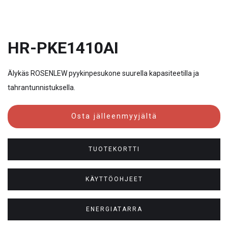
HR-PKE1410AI
Älykäs ROSENLEW pyykinpesukone suurella kapasiteetilla ja
tahrantunnistuksella.
Osta jälleenmyyjältä
TUOTEKORTTI
KÄYTTÖOHJEET
ENERGIATARRA