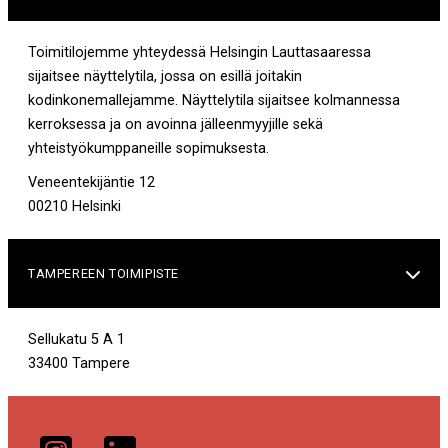
Toimitilojemme yhteydessä Helsingin Lauttasaaressa
sijaitsee näyttelytila, jossa on esillä joitakin
kodinkonemallejamme. Näyttelytila sijaitsee kolmannessa
kerroksessa ja on avoinna jälleenmyyjille sekä
yhteistyökumppaneille sopimuksesta.
Veneentekijäntie 12
00210 Helsinki
TAMPEREEN TOIMIPISTE

Sellukatu 5 A 1
33400 Tampere