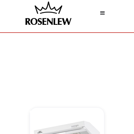
Liesituulettimet
Tehokas ilmanpoisto arjen keittiöön.