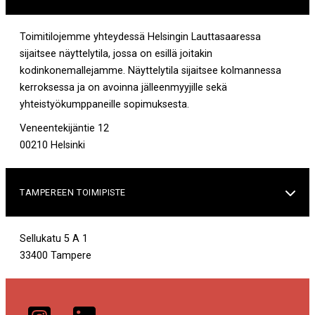
Toimitilojemme yhteydessä Helsingin Lauttasaaressa
sijaitsee näyttelytila, jossa on esillä joitakin
kodinkonemallejamme. Näyttelytila sijaitsee kolmannessa
kerroksessa ja on avoinna jälleenmyyjille sekä
yhteistyökumppaneille sopimuksesta.
Veneentekijäntie 12
00210 Helsinki
TAMPEREEN TOIMIPISTE

Sellukatu 5 A 1
33400 Tampere