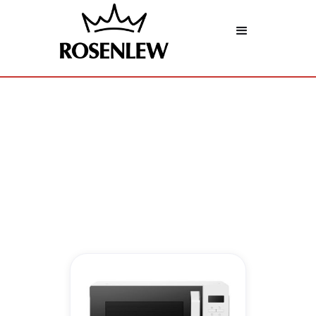
Mikroaaltouunit
Rosenlew – tekee lämmöstä helppoa.