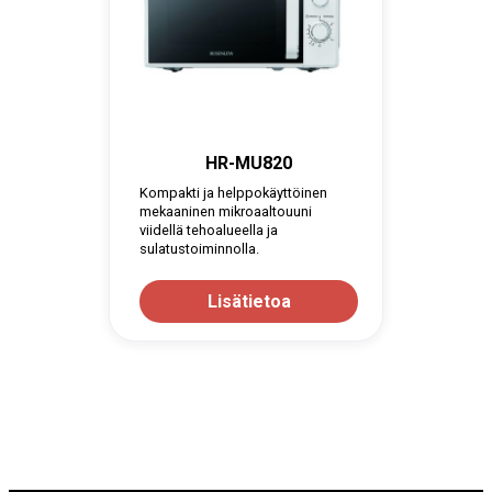
HR-MU820
Kompakti ja helppokäyttöinen
mekaaninen mikroaaltouuni
viidellä tehoalueella ja
sulatustoiminnolla.
Lisätietoa