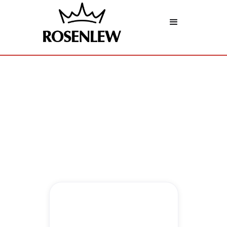
Kylmälaitteet
Viileitä ratkaisuja arkeen.