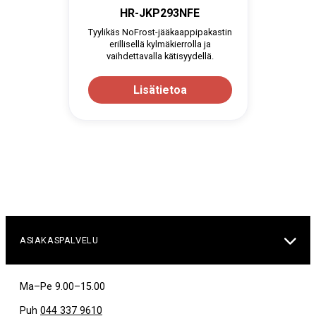
HR-JKP293NFE
Tyylikäs NoFrost-jääkaappipakastin
erillisellä kylmäkierrolla ja
vaihdettavalla kätisyydellä.
Lisätietoa

ASIAKASPALVELU
Ma–Pe 9.00–15.00
Puh
044 337 9610