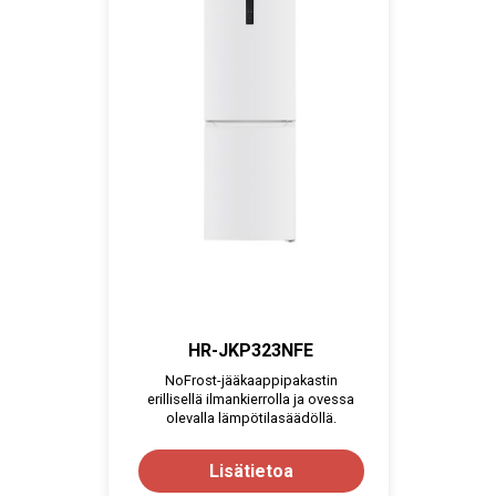
HR-JKP323NFE
NoFrost-jääkaappipakastin
erillisellä ilmankierrolla ja ovessa
olevalla lämpötilasäädöllä.
Lisätietoa