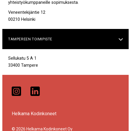
yhteistyökumppaneille sopimuksesta.
Veneentekijäntie 12
00210 Helsinki
TAMPEREEN TOIMIPISTE

Sellukatu 5 A 1
33400 Tampere
Helkama Kodinkoneet
© 2026 Helkama Kodinkoneet Oy