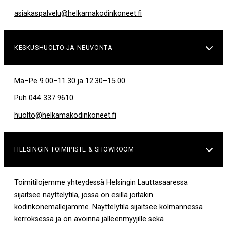
asiakaspalvelu@helkamakodinkoneet.fi
KESKUSHUOLTO JA NEUVONTA

Ma–Pe 9.00–11.30 ja 12.30–15.00
Puh
044 337 9610
huolto@helkamakodinkoneet.fi
HELSINGIN TOIMIPISTE & SHOWROOM

Toimitilojemme yhteydessä Helsingin Lauttasaaressa
sijaitsee näyttelytila, jossa on esillä joitakin
kodinkonemallejamme. Näyttelytila sijaitsee kolmannessa
kerroksessa ja on avoinna jälleenmyyjille sekä