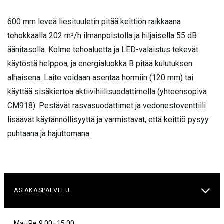
600 mm leveä liesituuletin pitää keittiön raikkaana
tehokkaalla 202 m³/h ilmanpoistolla ja hiljaisella 55 dB
äänitasolla. Kolme tehoaluetta ja LED-valaistus tekevät
käytöstä helppoa, ja energialuokka B pitää kulutuksen
alhaisena. Laite voidaan asentaa hormiin (120 mm) tai
käyttää sisäkiertoa aktiivihiilisuodattimella (yhteensopiva
CM918). Pestävät rasvasuodattimet ja vedonestoventtiili
lisäävät käytännöllisyyttä ja varmistavat, että keittiö pysyy
puhtaana ja hajuttomana.

ASIAKASPALVELU
Ma–Pe 9.00–15.00