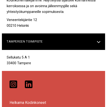
kodinkonemallejamme. Näyttelytila sijaitsee kolmannessa
kerroksessa ja on avoinna jälleenmyyjille sekä
yhteistyökumppaneille sopimuksesta.
Veneentekijäntie 12
00210 Helsinki
TAMPEREEN TOIMIPISTE

Sellukatu 5 A 1
33400 Tampere
Helkama Kodinkoneet