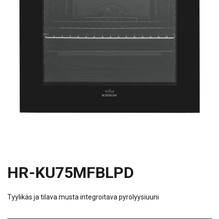
HR-KU75MFBLPD
Tyylikäs ja tilava musta integroitava pyrolyysiuuni