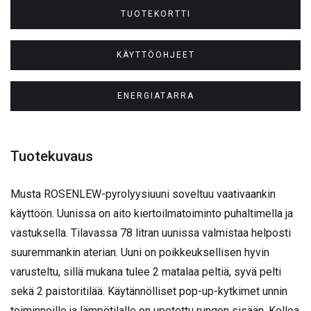
TUOTEKORTTI
KÄYTTÖOHJEET
ENERGIATARRA
Tuotekuvaus
Musta ROSENLEW-pyrolyysiuuni soveltuu vaativaankin
käyttöön. Uunissa on aito kiertoilmatoiminto puhaltimella ja
vastuksella. Tilavassa 78 litran uunissa valmistaa helposti
suuremmankin aterian. Uuni on poikkeuksellisen hyvin
varusteltu, sillä mukana tulee 2 matalaa peltiä, syvä pelti
sekä 2 paistoritilää. Käytännölliset pop-up-kytkimet unnin
toiminnoille ja lämpötilalle on upotettu rungon sisään. Kelloa