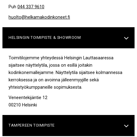
Puh
044 337 9610
huolto@helkamakodinkoneet.fi
HELSINGIN TOIMIPISTE & SHOWROOM

Toimitilojemme yhteydessä Helsingin Lauttasaaressa
sijaitsee näyttelytila, jossa on esillä joitakin
kodinkonemallejamme. Näyttelytila sijaitsee kolmannessa
kerroksessa ja on avoinna jälleenmyyjille sekä
yhteistyökumppaneille sopimuksesta.
Veneentekijäntie 12
00210 Helsinki
TAMPEREEN TOIMIPISTE
