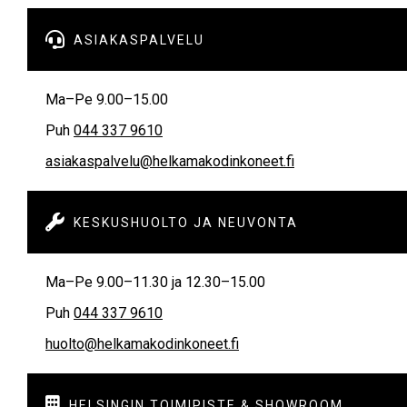

ASIAKASPALVELU
Ma–Pe 9.00–15.00
Puh
044 337 9610
asiakaspalvelu@helkamakodinkoneet.fi

KESKUSHUOLTO JA NEUVONTA
Ma–Pe 9.00–11.30 ja 12.30–15.00
Puh
044 337 9610
huolto@helkamakodinkoneet.fi

HELSINGIN TOIMIPISTE & SHOWROOM