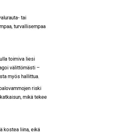
alurauta- tai
vampaa, turvallisempaa
lla toimiva liesi
goi välittömästi –
sta myös hallittua.
, palovammojen riski
nkatkaisun, mikä tekee
ä kostea liina, eikä