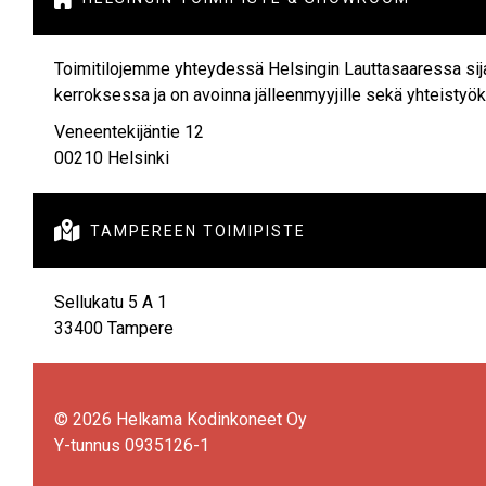
Toimitilojemme yhteydessä Helsingin Lauttasaaressa sijai
kerroksessa ja on avoinna jälleenmyyjille sekä yhteisty
Veneentekijäntie 12
00210 Helsinki

TAMPEREEN TOIMIPISTE
Sellukatu 5 A 1
33400 Tampere
© 2026 Helkama Kodinkoneet Oy
Y-tunnus 0935126-1