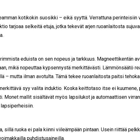
eamman kotikokin suosikki – eikä syyttä. Verrattuna perinteisiin v
uktio tarjoaa selkeitä etuja, jotka tekevät arjen ruoanlaitosta suju
a.
urimmista eduista on sen nopeus ja tarkkuus. Magneettikentän avu
aan, mikä nopeuttaa kypsennystä merkittävästi. Lämmönsäätö rea
lä – mutta ilman avotulta. Tämä tekee ruoanlaitosta paitsi tehoka
merkittävä syy valita induktio. Koska keittotaso itse ei kuumene
. Monet mallit sisältävät myös lapsilukot ja automaattisen virra
 lapsiperheisiin.
 sillä ruoka ei pala kiinni viileämpään pintaan. Usein riittää pelkk
 voimakkailla puhdistusaineilla.