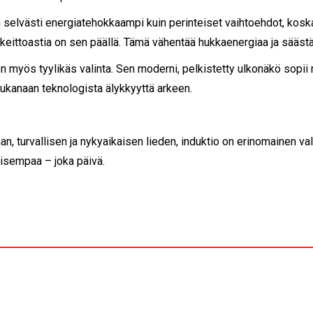
on selvästi energiatehokkaampi kuin perinteiset vaihtoehdot, kosk
a keittoastia on sen päällä. Tämä vähentää hukkaenergiaa ja sääs
on myös tyylikäs valinta. Sen moderni, pelkistetty ulkonäkö sopii
 mukanaan teknologista älykkyyttä arkeen.
an, turvallisen ja nykyaikaisen lieden, induktio on erinomainen va
lisempaa – joka päivä.