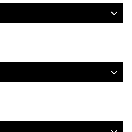


