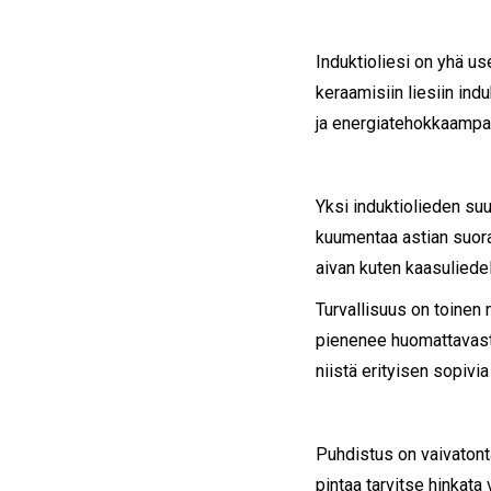
Induktioliesi on yhä us
keraamisiin liesiin ind
ja energiatehokkaampa
Yksi induktiolieden su
kuumentaa astian suor
aivan kuten kaasuliedel
Turvallisuus on toinen 
pienenee huomattavasti
niistä erityisen sopivia
Puhdistus on vaivatonta,
pintaa tarvitse hinkata