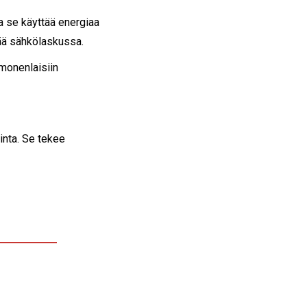
a se käyttää energiaa
tää sähkölaskussa.
 monenlaisiin
linta. Se tekee