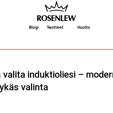
Blogi
Tuotteet
Huolto
ä valita induktioliesi – moder
lykäs valinta