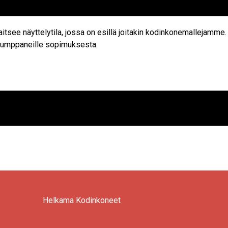
tsee näyttelytila, jossa on esillä joitakin kodinkonemallejamme.
ökumppaneille sopimuksesta.
Helkama Kodinkoneet